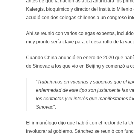
antes de que la nación asiática anunciara los prim
Kalergis, bioquímico y director del Instituto Milen
acudió con dos colegas chilenos a un congreso int
Ahí se reunió con varios colegas expertos, inclui
muy pronto sería clave para el desarrollo de la vac
Cuando China anunció en enero de 2020 que había 
de Sinovac a los que vio en Beijing y comenzó a c
“
Trabajamos en vacunas y sabemos que el tipo
enfermedad de este tipo son justamente las v
los contactos y el interés que manifestamos f
Sinovac
”.
El inmunólogo dijo que habló con el rector de la U
involucrar al gobierno. Sánchez se reunió con funci