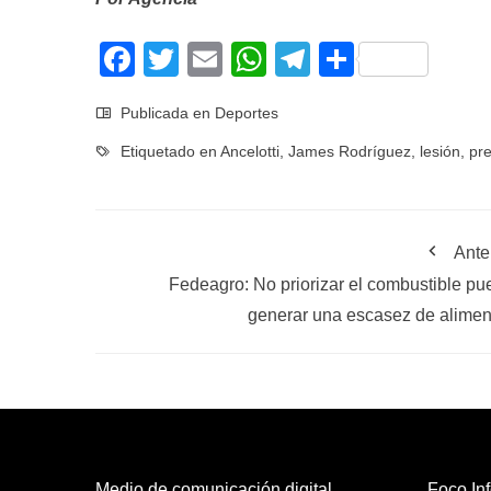
Facebook
Twitter
Email
WhatsApp
Telegram
Compart
Publicada en
Deportes
Etiquetado en
Ancelotti
,
James Rodríguez
,
lesión
,
pr
Ante
Fedeagro: No priorizar el combustible pu
generar una escasez de alimen
Medio de comunicación digital
Foco Inf