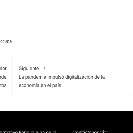
ir
eocupa
rior
Siguiente
ede
La pandemia impulsó digitalización de la
tos
economía en el país
ormativo tiene la lupa en la
Contáctenos vía: